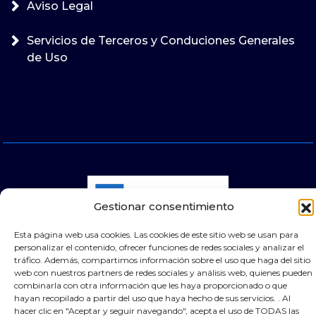
Aviso Legal
Servicios de Terceros y Conduciones Generales
de Uso
Gestionar consentimiento
Esta página web usa cookies. Las cookies de este sitio web se usan para
personalizar el contenido, ofrecer funciones de redes sociales y analizar el
© 2025 Puertas Automáticas Zaragoza | Todos los
tráfico. Además, compartimos información sobre el uso que haga del sitio
derechos reservados Websocialmedia
web con nuestros partners de redes sociales y análisis web, quienes pueden
combinarla con otra información que les haya proporcionado o que
hayan recopilado a partir del uso que haya hecho de sus servicios. . Al
hacer clic en "Aceptar y seguir navegando", acepta el uso de TODAS las