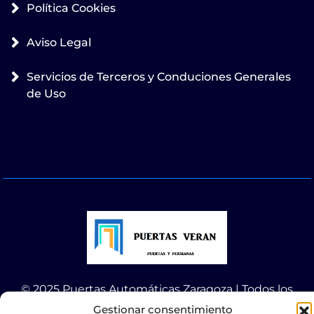
Política Cookies
Aviso Legal
Servicios de Terceros y Conduciones Generales
de Uso
© 2025 Puertas Automáticas Zaragoza | Todos los
derechos reservados Websocialmedia
Gestionar consentimiento