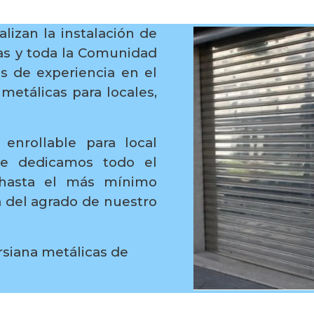
alizan la instalación de
as y toda la Comunidad
s de experiencia en el
 metálicas para locales,
 enrollable para local
le dedicamos todo el
 hasta el más mínimo
ea del agrado de nuestro
rsiana metálicas de