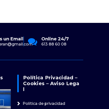
s un Email
Online 24/7
En
eran@gmail.com
613 88 60 08
Pue
os
Política Privacidad –
Cookies – Aviso Lega
L
Política de privacidad