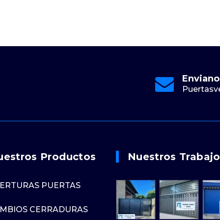
Email
Online 24/7
Enviano
@gmail.com
613 88 60 08
Puertasv
uestros Productos
Nuestros Trabaj
ERTURAS PUERTAS
MBIOS CERRADURAS