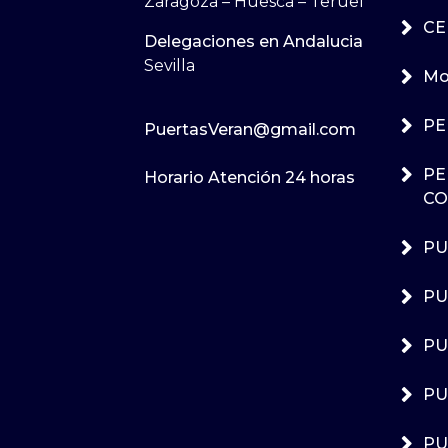
Zaragoza – Huesca – Teruel
CE
Delegaciones en Andalucia
Sevilla
Mot
PE
PuertasVeran@gmail.com
PE
Horario Atención 24 horas
CO
PU
PU
PU
PU
PU