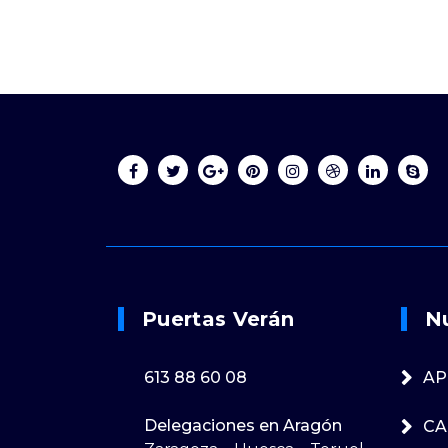
Online 24/7
Envianos un 
613 88 60 08
Puertasveran
Puertas Verán
N
613 88 60 08
AP
Delegaciones en Aragón
CA