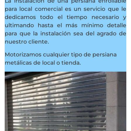
La instalación de una persiana enrollable
para local comercial es un servicio que le
dedicamos todo el tiempo necesario y
ultimando hasta el más mínimo detalle
para que la instalación sea del agrado de
nuestro cliente.
Motorizamos cualquier tipo de persiana
metálicas de local o tienda.