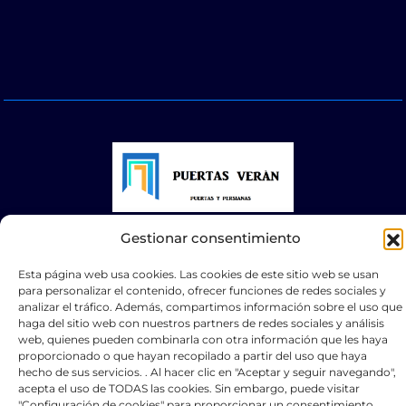
Gestionar consentimiento
© 2025 Puertas Automáticas Zaragoza | Todos los
derechos reservados Websocialmedia
Esta página web usa cookies. Las cookies de este sitio web se usan
para personalizar el contenido, ofrecer funciones de redes sociales y
analizar el tráfico. Además, compartimos información sobre el uso que
haga del sitio web con nuestros partners de redes sociales y análisis
web, quienes pueden combinarla con otra información que les haya
proporcionado o que hayan recopilado a partir del uso que haya
hecho de sus servicios. . Al hacer clic en "Aceptar y seguir navegando",
Optimized by Seraphinite Accelerator
acepta el uso de TODAS las cookies. Sin embargo, puede visitar
Turns on site high speed to be attractive for people and search engines.
"Configuración de cookies" para proporcionar un consentimiento