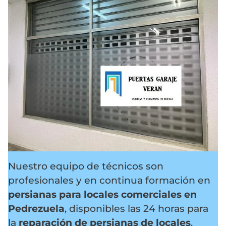
Nuestro equipo de técnicos son
profesionales y en continua formación en
persianas para locales comerciales en
Pedrezuela
, disponibles las 24 horas para
la
reparación de persianas de locales
.