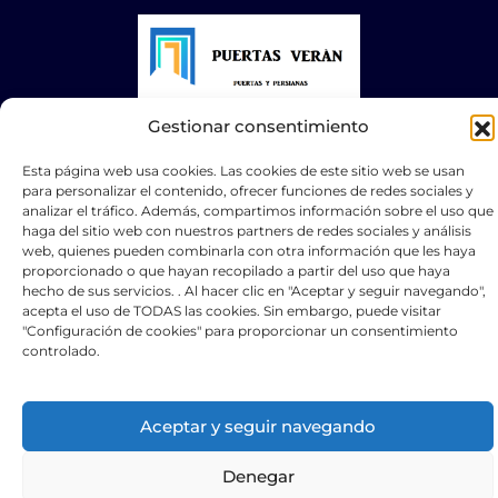
Gestionar consentimiento
© 2025 Puertas Automáticas Zaragoza | Todos los
derechos reservados Websocialmedia
Esta página web usa cookies. Las cookies de este sitio web se usan
para personalizar el contenido, ofrecer funciones de redes sociales y
analizar el tráfico. Además, compartimos información sobre el uso que
haga del sitio web con nuestros partners de redes sociales y análisis
web, quienes pueden combinarla con otra información que les haya
proporcionado o que hayan recopilado a partir del uso que haya
hecho de sus servicios. . Al hacer clic en "Aceptar y seguir navegando",
Optimized by Seraphinite Accelerator
acepta el uso de TODAS las cookies. Sin embargo, puede visitar
Turns on site high speed to be attractive for people and search engines.
"Configuración de cookies" para proporcionar un consentimiento
controlado.
Aceptar y seguir navegando
Denegar