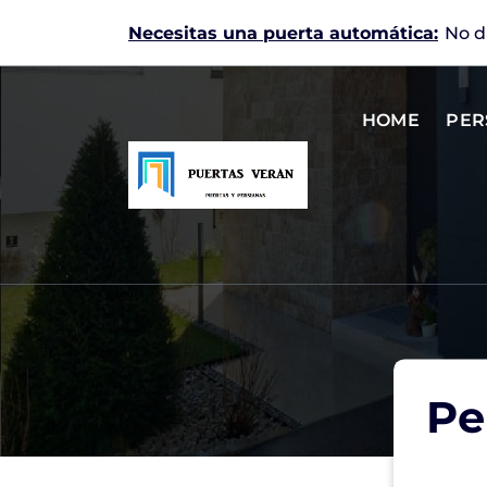
Skip
Necesitas una puerta automática:
No d
to
content
HOME
PER
Puertas automáticas en Zaragoza
Pe