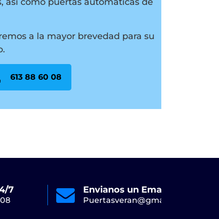
, así como puertas automáticas de
remos a la mayor brevedad para su
o.
613 88 60 08
4/7
Envianos un Email
Onl
 08
Puertasveran@gmail.com
613