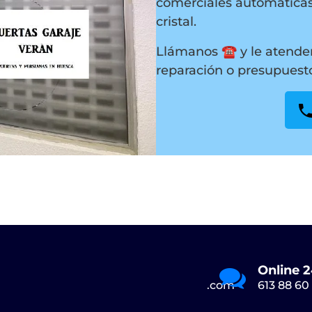
comerciales automáticas
cristal.
Llámanos ☎️ y le atende
reparación o presupuest
Envianos un Email
Online 2
Puertasveran@gmail.com
613 88 60