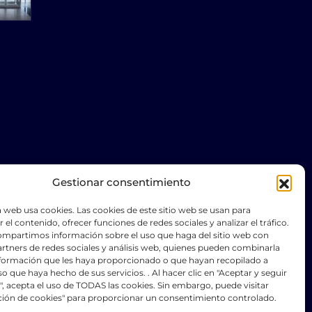
Gestionar consentimiento
 web usa cookies. Las cookies de este sitio web se usan para
r el contenido, ofrecer funciones de redes sociales y analizar el tráfico.
mpartimos información sobre el uso que haga del sitio web con
rtners de redes sociales y análisis web, quienes pueden combinarla
nformación que les haya proporcionado o que hayan recopilado a
uso que haya hecho de sus servicios. . Al hacer clic en "Aceptar y seguir
 acepta el uso de TODAS las cookies. Sin embargo, puede visitar
ción de cookies" para proporcionar un consentimiento controlado.