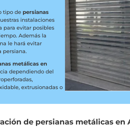
o tipo de
persianas
nuestras instalaciones
 para evitar posibles
 tiempo. Además la
na le hará evitar
a persiana.
anas metálicas en
ncia dependiendo del
roperforadas,
oxidable, extrusionadas o
ación de persianas metálicas en 