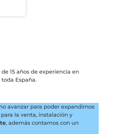
 de 15 años de experiencia en
 toda España.
echo avanzar para poder expandirnos
para la venta, instalación y
te
, además contamos con un