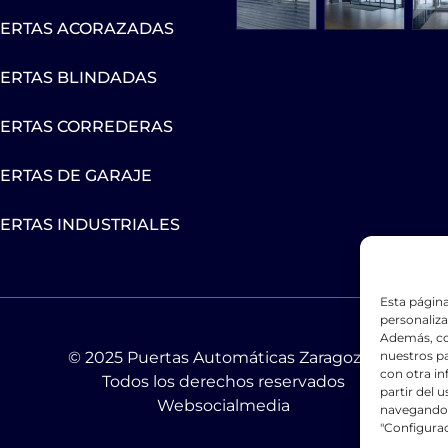
ERTAS ACORAZADAS
ERTAS BLINDADAS
ERTAS CORREDERAS
ERTAS DE GARAJE
ERTAS INDUSTRIALES
Esta página
personaliza
Además, co
nuestros pa
© 2025 Puertas Automáticas Zaragoza |
con otra i
Todos los derechos reservados
partir del 
Websocialmedia
navegando",
"Configura