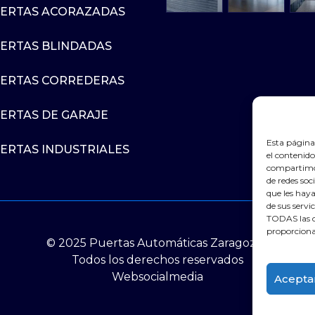
ERTAS ACORAZADAS
ERTAS BLINDADAS
ERTAS CORREDERAS
ERTAS DE GARAJE
Esta página 
ERTAS INDUSTRIALES
el contenido
compartimos
de redes so
que les hay
de sus servi
TODAS las c
proporciona
© 2025 Puertas Automáticas Zaragoza |
Todos los derechos reservados
Websocialmedia
Acepta