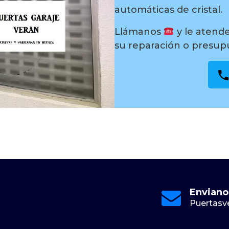
automáticas de cristal.
Llámanos
y le atend
su reparación o presup
Email
Online 24/7
Enviano
@gmail.com
613 88 60 08
Puertasv