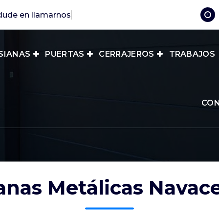
dude en llamarn
SIANAS
PUERTAS
CERRAJEROS
TRABAJOS
CO
anas Metálicas Navac