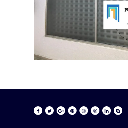
Online 24/7
Envianos un 
613 88 60 08
Puertasveran