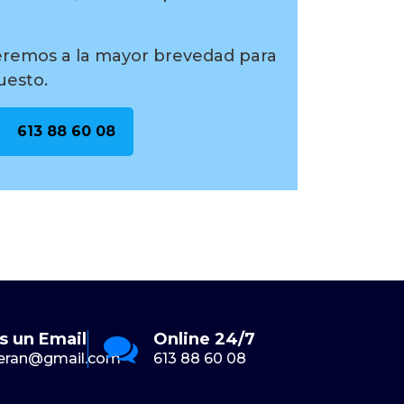
eremos a la mayor brevedad para
uesto.
613 88 60 08
s un Email
Online 24/7
En
eran@gmail.com
613 88 60 08
Pue