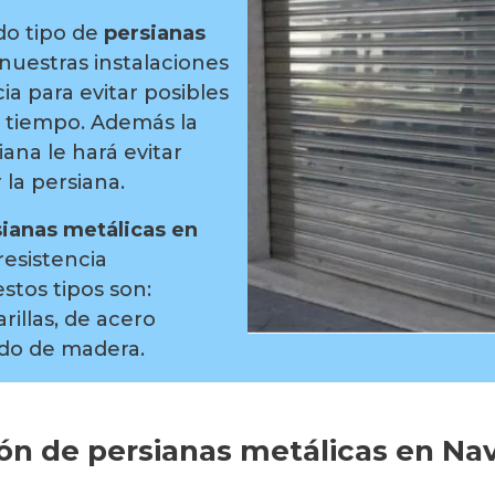
do tipo de
persianas
 nuestras instalaciones
ia para evitar posibles
l tiempo. Además la
ana le hará evitar
 la persiana.
ianas metálicas en
resistencia
stos tipos son:
rillas, de acero
ado de madera.
ón de persianas metálicas en Na