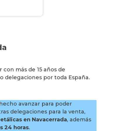
da
r con más de 15 años de
do delegaciones por toda España.
a hecho avanzar para poder
ras delegaciones para la venta,
tálicas en Navacerrada
, además
as 24 horas
.