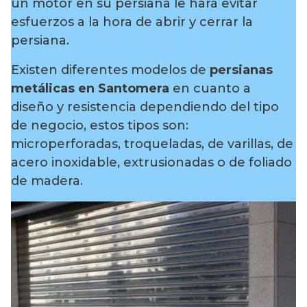
un motor en su persiana le hará evitar
esfuerzos a la hora de abrir y cerrar la
persiana.
Existen diferentes modelos de
persianas
metálicas en Santomera
en cuanto a
diseño y resistencia dependiendo del tipo
de negocio, estos tipos son:
microperforadas, troqueladas, de varillas, de
acero inoxidable, extrusionadas o de foliado
de madera.