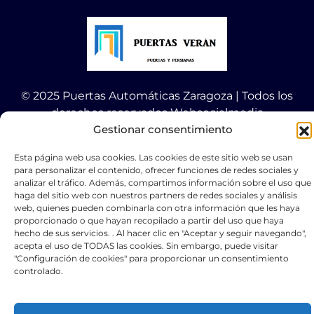
© 2025 Puertas Automáticas Zaragoza | Todos los
derechos reservados Websocialmedia
Gestionar consentimiento
Esta página web usa cookies. Las cookies de este sitio web se usan
para personalizar el contenido, ofrecer funciones de redes sociales y
analizar el tráfico. Además, compartimos información sobre el uso que
haga del sitio web con nuestros partners de redes sociales y análisis
Optimized by Seraphinite Accelerator
web, quienes pueden combinarla con otra información que les haya
Turns on site high speed to be attractive for people and search engines.
proporcionado o que hayan recopilado a partir del uso que haya
hecho de sus servicios. . Al hacer clic en "Aceptar y seguir navegando",
acepta el uso de TODAS las cookies. Sin embargo, puede visitar
"Configuración de cookies" para proporcionar un consentimiento
controlado.