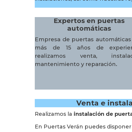
Expertos en puertas
automáticas
Empresa de puertas automáticas
más de 15 años de experien
realizamos venta, instalac
mantenimiento y reparación.
Venta e instal
Realizamos la
instalación de puert
En Puertas Verán puedes dispone