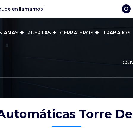
du
SIANAS
PUERTAS
CERRAJEROS
TRABAJOS
CO
Automáticas Torre De