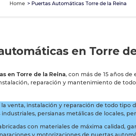
Home
>
Puertas Automáticas Torre de la Reina
automáticas en Torre de
s en Torre de la Reina
, con más de 15 años de 
instalación, reparación y mantenimiento de todo
la venta, instalación y reparación de todo tipo 
 industriales, persianas metálicas de locales, p
abricadas con materiales de máxima calidad, ga
eparaciones y motorizaciones de puertas automá