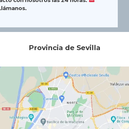
cto con nosotros las 24 horas.
Llámanos.
Provincia de Sevilla