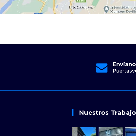
Email
Online 24/7
Enviano
@gmail.com
613 88 60 08
Puertasv
Nuestros Trabaj