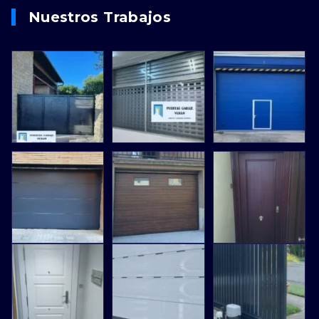
Nuestros Trabajos