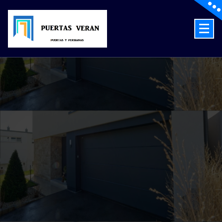
Skip
to
content
Puertas automáticas en Zaragoza