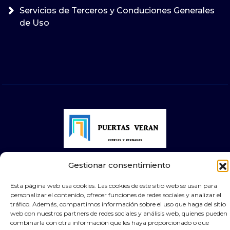
Servicios de Terceros y Conduciones Generales
de Uso
Gestionar consentimiento
© 2025 Puertas Automáticas Zaragoza | Todos los
derechos reservados Websocialmedia
Esta página web usa cookies. Las cookies de este sitio web se usan para
personalizar el contenido, ofrecer funciones de redes sociales y analizar el
tráfico. Además, compartimos información sobre el uso que haga del sitio
web con nuestros partners de redes sociales y análisis web, quienes pueden
combinarla con otra información que les haya proporcionado o que