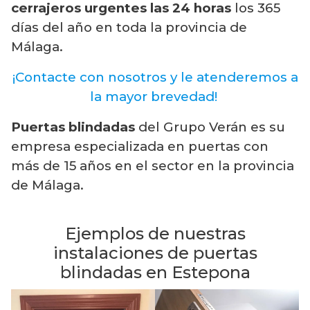
cerrajeros urgentes las 24 horas
los 365
días del año en toda la provincia de
Málaga.
¡Contacte con nosotros y le atenderemos a
la mayor brevedad!
Puertas blindadas
del Grupo Verán es su
empresa especializada en puertas con
más de 15 años en el sector en la provincia
de Málaga.
Ejemplos de nuestras
instalaciones de puertas
blindadas en Estepona