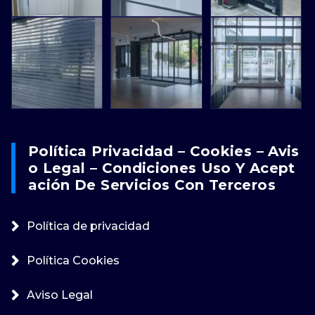
Política Privacidad – Cookies – Avis
O Legal – Condiciones Uso Y Acept
Ación De Servicios Con Terceros
Política de privacidad
Política Cookies
Aviso Legal