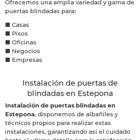
Ofrecemos una amplia variedad y gama de
puertas blindadas para:
■ Casas
■ Pisos
■ Oficinas
■ Negocios
■ Empresas
Instalación de puertas de
blindadas en Estepona
Instalación de puertas blindadas en
Estepona
, disponemos de albañiles y
técnicos propios para realizar estas
instalaciones, garantizando así el cuidado