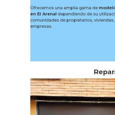
Ofrecemos una amplia gama de
modelo
en El Arenal
dependiendo de su utilizaci
comunidades de propietarios, viviendas, 
empresas.
Repar