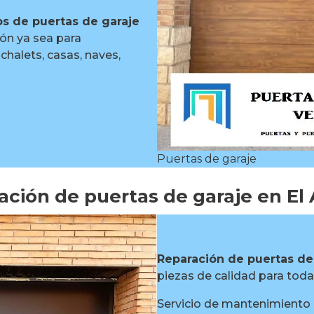
s de puertas de garaje
ón ya sea para
chalets, casas, naves,
Puertas de garaje
ación de puertas de garaje en El 
Reparación de puertas de 
piezas de calidad para toda
Servicio de mantenimiento p