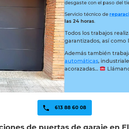
desgaste con el paso del t
Servicio técnico de
reparac
las 24 horas
.
Todos los trabajos real
garantizados, así como l
Además también trabaj
automáticas
, industrial
acorazadas…
Llámano
613 88 60 08
ciones de puertas de garaje en E