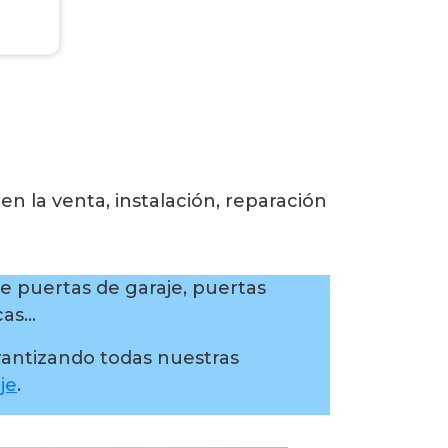
en la venta, instalación, reparación
de puertas de garaje, puertas
cas…
rantizando todas nuestras
je
.