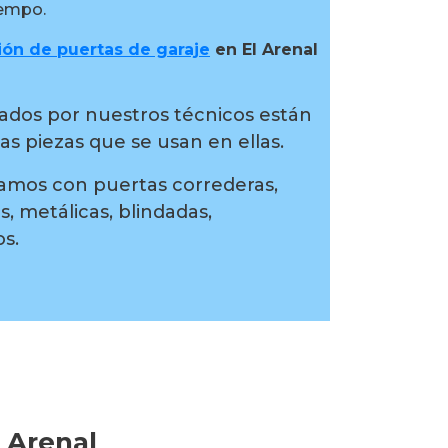
iempo.
ión de puertas de garaje
en El Arenal
izados por nuestros técnicos están
as piezas que se usan en ellas.
amos con puertas correderas,
es, metálicas, blindadas,
s.
l Arenal