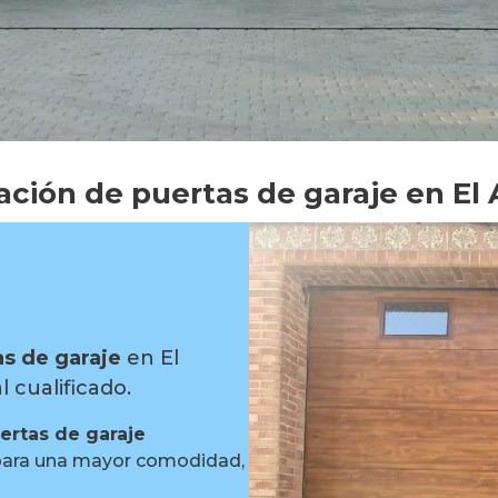
lación de puertas de garaje en El 
as de garaje
en El
 cualificado.
ertas de garaje
para una mayor comodidad,