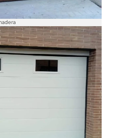
 madera