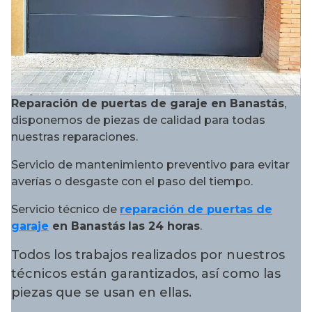
Reparación de puertas de garaje en Banastás
,
disponemos de piezas de calidad para todas
nuestras reparaciones.
Servicio de mantenimiento preventivo para evitar
averías o desgaste con el paso del tiempo.
Servicio técnico de
reparación de puertas de
garaje
en Banastás
las 24 horas
.
Todos los trabajos realizados por nuestros
técnicos están garantizados, así como las
piezas que se usan en ellas.