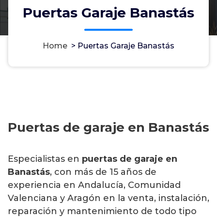
Puertas Garaje Banastás
Home
>
Puertas Garaje Banastás
Puertas de garaje en Banastás
Especialistas en
puertas de garaje en
Banastás
, con más de 15 años de
experiencia en Andalucía, Comunidad
Valenciana y Aragón en la venta, instalación,
reparación y mantenimiento de todo tipo