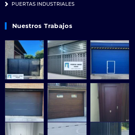
PUERTAS INDUSTRIALES
Nuestros Trabajos