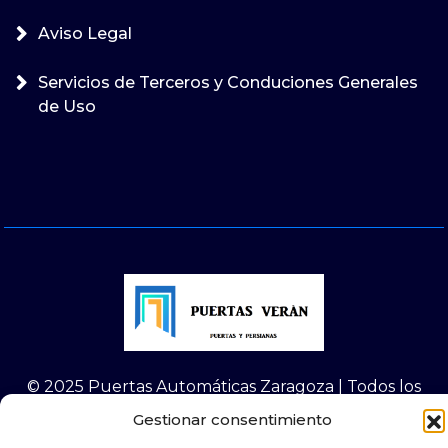
Aviso Legal
Servicios de Terceros y Conduciones Generales
de Uso
© 2025 Puertas Automáticas Zaragoza | Todos los
derechos reservados Websocialmedia
Gestionar consentimiento