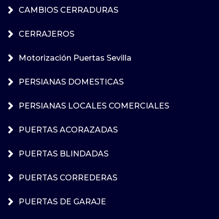
CAMBIOS CERRADURAS
CERRAJEROS
Motorización Puertas Sevilla
PERSIANAS DOMESTICAS
PERSIANAS LOCALES COMERCIALES
PUERTAS ACORAZADAS
PUERTAS BLINDADAS
PUERTAS CORREDERAS
PUERTAS DE GARAJE