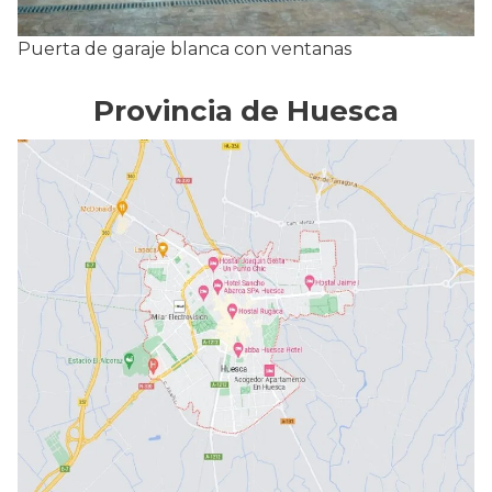
Puerta de garaje blanca con ventanas
Provincia de Huesca