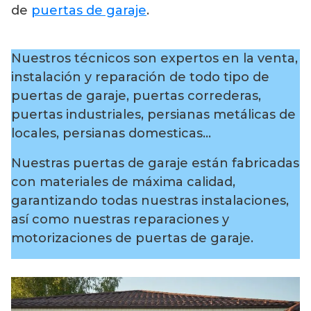
de
puertas de garaje
.
Nuestros técnicos son expertos en la venta,
instalación y reparación de todo tipo de
puertas de garaje, puertas correderas,
puertas industriales, persianas metálicas de
locales, persianas domesticas…
Nuestras puertas de garaje están fabricadas
con materiales de máxima calidad,
garantizando todas nuestras instalaciones,
así como nuestras reparaciones y
motorizaciones de puertas de garaje.