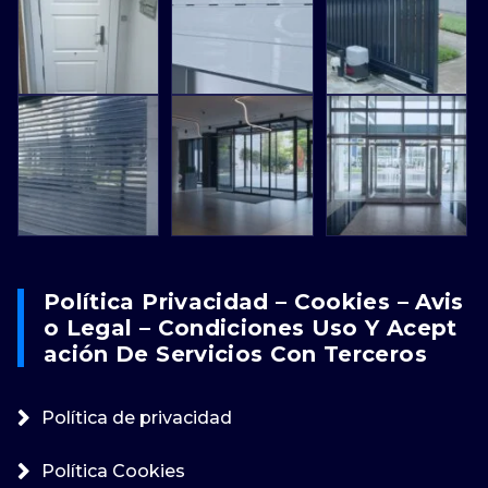
Política Privacidad – Cookies – Avis
O Legal – Condiciones Uso Y Acept
Ación De Servicios Con Terceros
Política de privacidad
Política Cookies