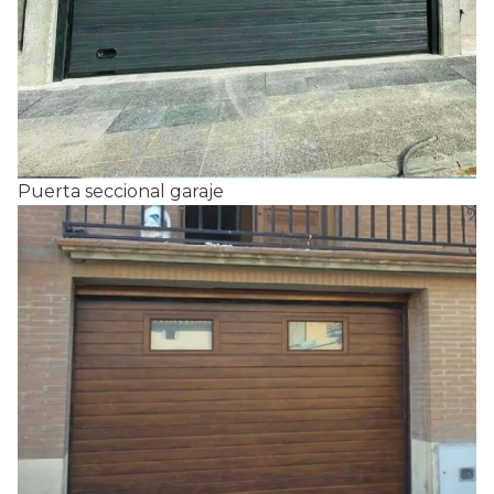
Puerta seccional garaje