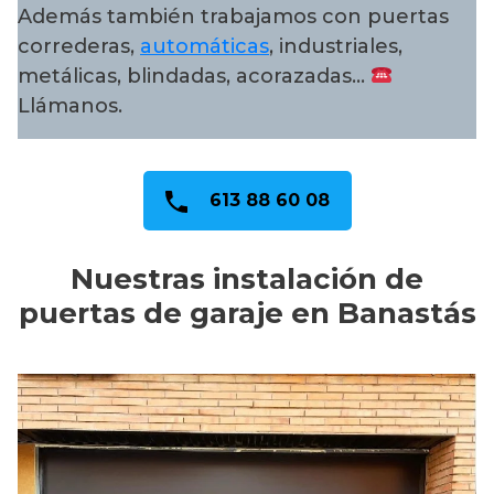
Además también trabajamos con puertas
correderas,
automáticas
, industriales,
metálicas, blindadas, acorazadas…
Llámanos.
613 88 60 08
Nuestras instalación de
puertas de garaje en Banastás