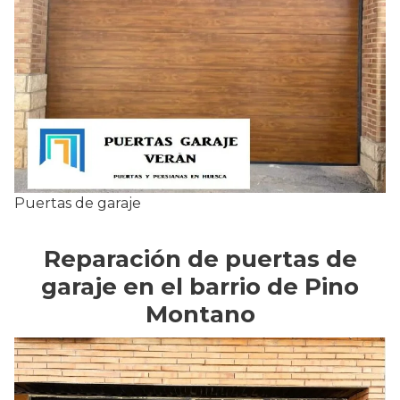
Puertas de garaje
Reparación de puertas de
garaje en el barrio de Pino
Montano