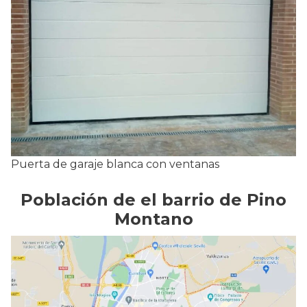
Puerta de garaje blanca con ventanas
Población de el barrio de Pino
Montano