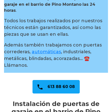
garaje en el barrio de Pino Montano
las 24
horas
.
Todos los trabajos realizados por nuestros
técnicos están garantizados, así como las
piezas que se usan en ellas.
Además también trabajamos con puertas
correderas,
automáticas
, industriales,
metálicas, blindadas, acorazadas… ☎️
Llámanos.
613 88 60 08
Instalación de puertas de
garaje en el barrio de Pino