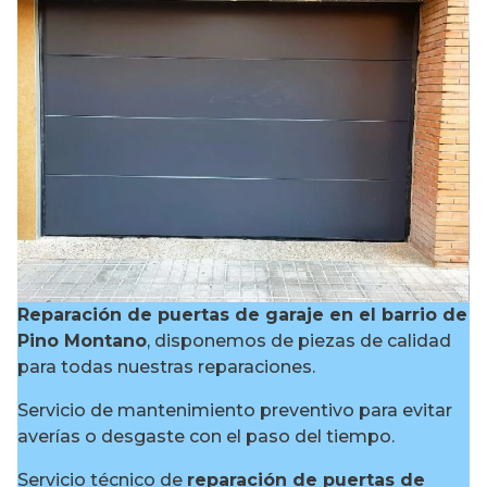
Reparación de puertas de garaje en el barrio de
Pino Montano
, disponemos de piezas de calidad
para todas nuestras reparaciones.
Servicio de mantenimiento preventivo para evitar
averías o desgaste con el paso del tiempo.
Servicio técnico de
reparación de puertas de