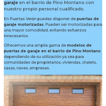
garaje
en el barrio de Pino Montano con
nuestro propio personal cualificado.
En Puertas Verán puedes disponer de
puertas de
garaje motorizadas
. Pueden ser motorizadas para
una mayor comodidad, evitando esfuerzos
innecesarios.
Ofrecemos una amplia gama de
modelos de
puertas de garaje en el barrio de Pino Montano
dependiendo de su utilización ya sea para
comunidades de propietarios, viviendas, chalets,
casas, naves, empresas.