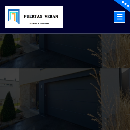
Skip
to
content
Puertas automáticas en Zaragoza