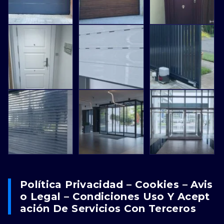
Política Privacidad – Cookies – Avis
O Legal – Condiciones Uso Y Acept
Ación De Servicios Con Terceros