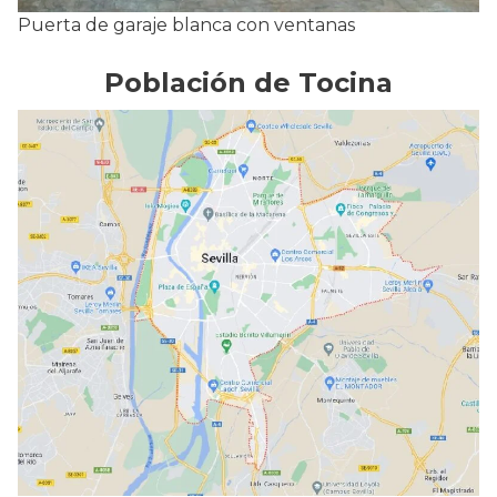
Puerta de garaje blanca con ventanas
Población de Tocina