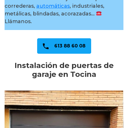
correderas,
automáticas
, industriales,
metálicas, blindadas, acorazadas…
Llámanos.
613 88 60 08
Instalación de puertas de
garaje en Tocina