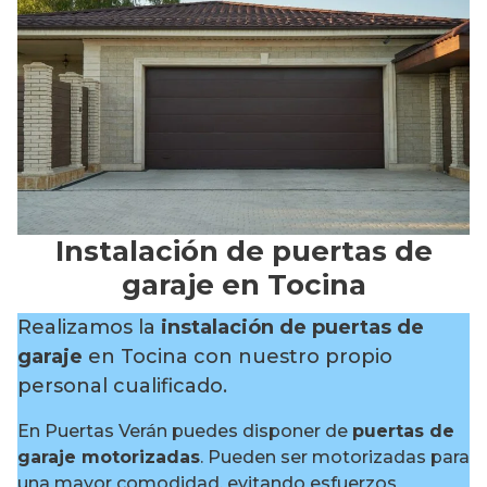
Instalación de puertas de
garaje en Tocina
Realizamos la
instalación de puertas de
garaje
en Tocina con nuestro propio
personal cualificado.
En Puertas Verán puedes disponer de
puertas de
garaje motorizadas
. Pueden ser motorizadas para
una mayor comodidad, evitando esfuerzos