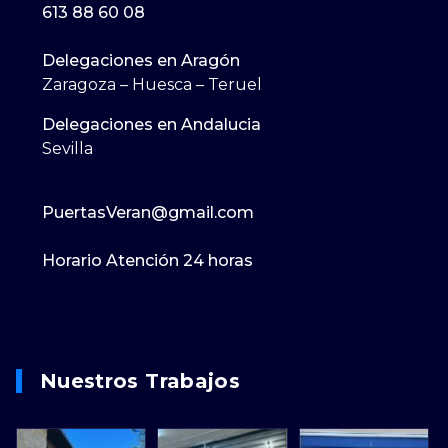
613 88 60 08
Delegaciones en Aragón
Zaragoza – Huesca – Teruel
Delegaciones en Andalucia
Sevilla
PuertasVeran@gmail.com
Horario Atención 24 horas
Nuestros Trabajos