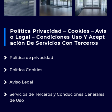
Política Privacidad – Cookies – Avis
O Legal – Condiciones Uso Y Acept
Ación De Servicios Con Terceros
Política de privacidad
Política Cookies
Aviso Legal
Servicios de Terceros y Conduciones Generales
de Uso