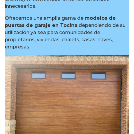
innecesarios.
Ofrecemos una amplia gama de
modelos de
puertas de garaje en Tocina
dependiendo de su
utilización ya sea para comunidades de
propietarios, viviendas, chalets, casas, naves,
empresas.