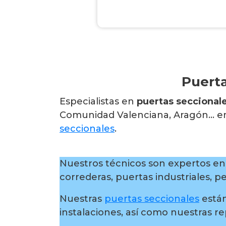
Puerta
Especialistas en
puertas seccionale
Comunidad Valenciana, Aragón… en 
seccionales
.
Nuestros técnicos son expertos en 
correderas, puertas industriales, p
Nuestras
puertas seccionales
están
instalaciones, así como nuestras r