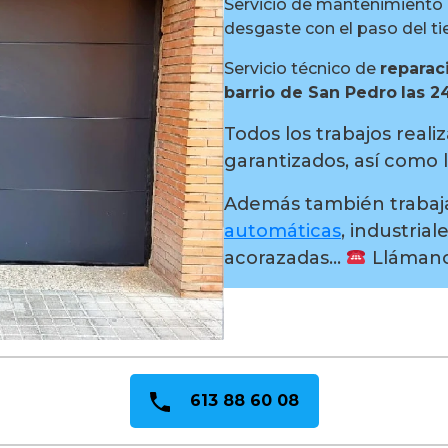
Servicio de mantenimiento p
desgaste con el paso del t
Servicio técnico de
reparac
barrio de San Pedro
las 2
Todos los trabajos real
garantizados, así como l
Además también trabaj
automáticas
, industrial
acorazadas…
Llámano
613 88 60 08