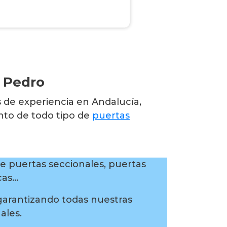
n Pedro
s de experiencia en Andalucía,
nto de todo tipo de
puertas
de puertas seccionales, puertas
cas…
garantizando todas nuestras
ales.