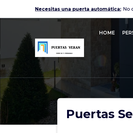
Skip
Necesitas una puerta automática:
to
content
HOME
PER
Puertas automáticas en Zaragoza
Puertas Se