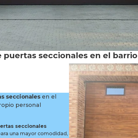
e puertas seccionales en el barri
as seccionales
en el
ropio personal
ertas seccionales
para una mayor comodidad,