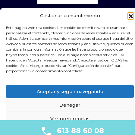
© 2025 Puertas Automáticas Zaragoza | Todos los
Gestionar consentimiento
derechos reservados Websocialmedia
Esta página web usa cookies. Las cookies de este sitio web se usan para
personalizar el contenido, ofrecer funciones de redes sociales y analizar el
tráfico. Además, compartimos información sobre el uso que haga del sitio
web con nuestros partners de redes sociales y análisis web, quienes pueden
combinarla con otra información que les haya proporcionado o que
hayan recopilado a partir del uso que haya hecho de sus servicios. . Al
hacer clic en "Aceptar y seguir navegando", acepta el uso de TODAS las
cookies. Sin embargo, puede visitar "Configuración de cookies" para
proporcionar un consentimiento controlado.
Aceptar y seguir navegando
Denegar
Ver preferencias
613 88 60 08
Política Cookies
Política de privacidad
Aviso Legal