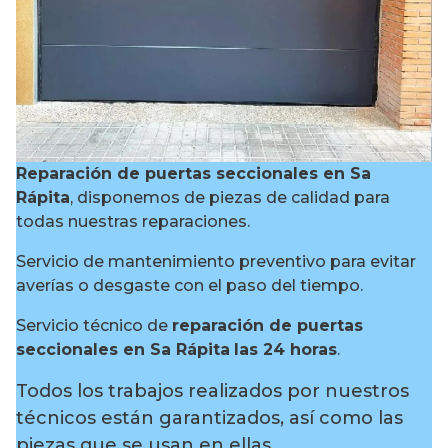
Reparación de puertas seccionales en Sa
Rápita
, disponemos de piezas de calidad para
todas nuestras reparaciones.
Servicio de mantenimiento preventivo para evitar
averías o desgaste con el paso del tiempo.
Servicio técnico de
reparación de puertas
seccionales en Sa Rápita
las 24 horas
.
Todos los trabajos realizados por nuestros
técnicos están garantizados, así como las
piezas que se usan en ellas.