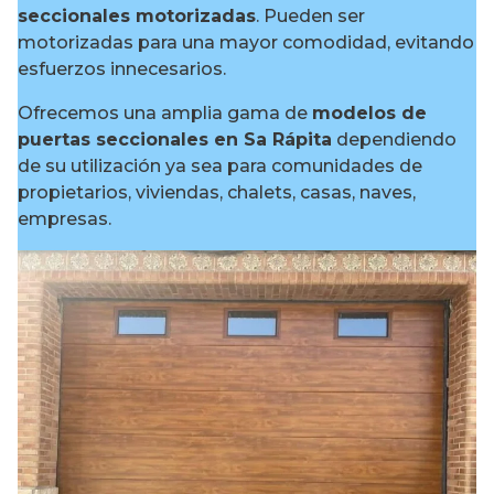
seccionales motorizadas
. Pueden ser
motorizadas para una mayor comodidad, evitando
esfuerzos innecesarios.
Ofrecemos una amplia gama de
modelos de
puertas seccionales en Sa Rápita
dependiendo
de su utilización ya sea para comunidades de
propietarios, viviendas, chalets, casas, naves,
empresas.