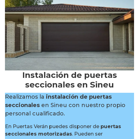
Instalación de puertas
seccionales en Sineu
Realizamos la
instalación de puertas
seccionales
en Sineu con nuestro propio
personal cualificado.
En Puertas Verán puedes disponer de
puertas
seccionales motorizadas
. Pueden ser