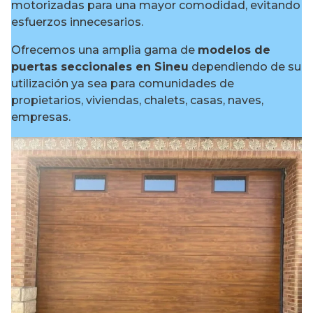
motorizadas para una mayor comodidad, evitando
esfuerzos innecesarios.
Ofrecemos una amplia gama de
modelos de
puertas seccionales en Sineu
dependiendo de su
utilización ya sea para comunidades de
propietarios, viviendas, chalets, casas, naves,
empresas.