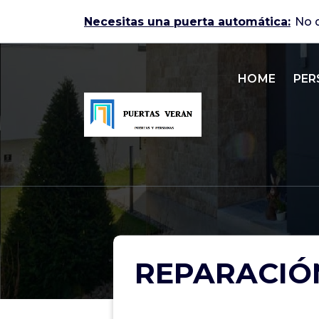
Skip
Necesitas una puerta automática:
N
to
content
HOME
PER
Puertas automáticas en Zaragoza
REPARACIÓ