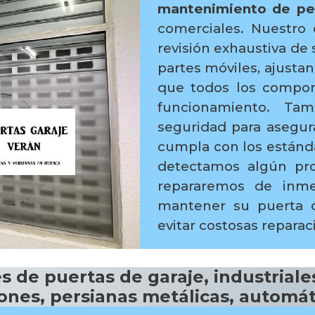
mantenimiento de per
comerciales. Nuestro 
revisión exhaustiva de 
partes móviles, ajusta
que todos los compo
funcionamiento. Tam
seguridad para asegur
cumpla con los estánda
detectamos algún pro
repararemos de inme
mantener su puerta d
evitar costosas repara
 de puertas de garaje, industriales
ones, persianas metálicas, automá