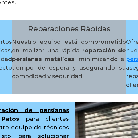
entes.
Reparaciones Rápidas
rtos
Nuestro equipo está comprometido
Ofr
cas,
en realizar una rápida
reparación de
nue
idad
persianas metálicas
, minimizando el
per
cto
tiempo de espera y asegurando su
as
comodidad y seguridad.
rep
clie
ración de persianas
Patos
para clientes
stro equipo de técnicos
isto para solucionar