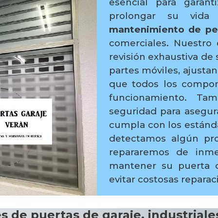
esencial para garan
prolongar su vida 
mantenimiento de per
comerciales. Nuestro 
revisión exhaustiva de 
partes móviles, ajusta
que todos los compo
funcionamiento. Tam
seguridad para asegur
cumpla con los estánda
detectamos algún pro
repararemos de inme
mantener su puerta d
evitar costosas repara
 de puertas de garaje, industriales