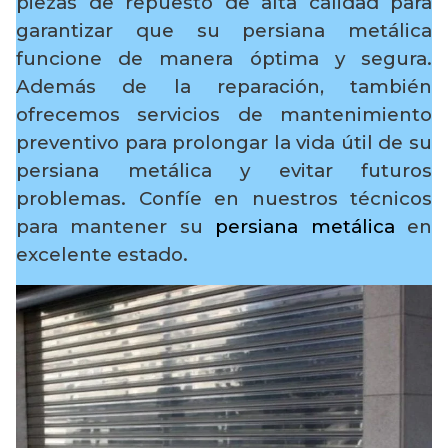
piezas de repuesto de alta calidad para
garantizar que su persiana metálica
funcione de manera óptima y segura.
Además de la reparación, también
ofrecemos servicios de mantenimiento
preventivo para prolongar la vida útil de su
persiana metálica y evitar futuros
problemas. Confíe en nuestros técnicos
para mantener su
persiana metálica
en
excelente estado.