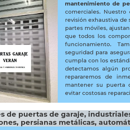
mantenimiento de per
comerciales. Nuestro 
revisión exhaustiva de 
partes móviles, ajusta
que todos los compo
funcionamiento. Tam
seguridad para asegur
cumpla con los estánda
detectamos algún pro
repararemos de inme
mantener su puerta d
evitar costosas repara
 de puertas de garaje, industriales
ones, persianas metálicas, automá