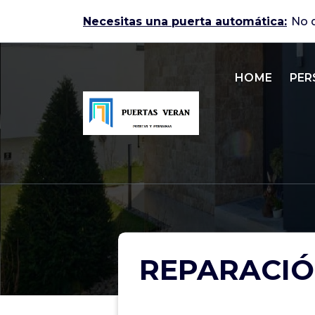
Skip
Necesitas una puerta automática:
to
content
HOME
PER
Puertas automáticas en Zaragoza
REPARACIÓ