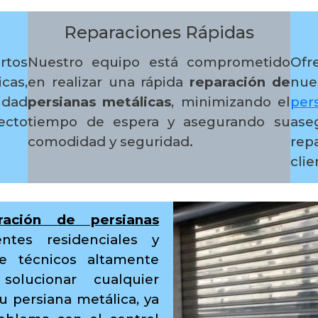
Reparaciones Rápidas
rtos
Nuestro equipo está comprometido
Ofr
cas,
en realizar una rápida
reparación de
nue
idad
persianas metálicas
, minimizando el
per
cto
tiempo de espera y asegurando su
as
comodidad y seguridad.
rep
clie
ración de persianas
ntes residenciales y
e técnicos altamente
solucionar cualquier
 persiana metálica, ya