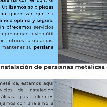
roblema con el control
 Utilizamos solo piezas
ara garantizar que su
anera óptima y segura.
ién ofrecemo
s servicios
 prolongar la vida útil
ar futuros problemas.
ra mantener su
persiana
instalación de persianas metálicas 
metálica, estamos aquí
icios de instalación
álicas para clientes
bajamos con una amplia