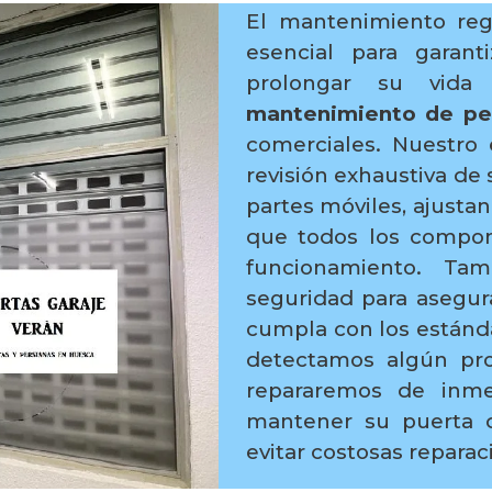
El mantenimiento reg
esencial para garan
prolongar su vida 
mantenimiento de per
comerciales. Nuestro 
revisión exhaustiva de 
partes móviles, ajusta
que todos los compo
funcionamiento. Tam
seguridad para asegur
cumpla con los estánda
detectamos algún pro
repararemos de inme
mantener su puerta d
evitar costosas repara