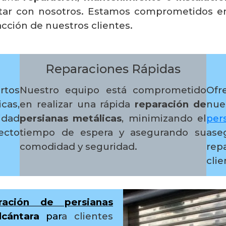
tar con nosotros. Estamos comprometidos en 
facción de nuestros clientes.
Reparaciones Rápidas
rtos
Nuestro equipo está comprometido
Ofr
cas,
en realizar una rápida
reparación de
nue
idad
persianas metálicas
, minimizando el
per
cto
tiempo de espera y asegurando su
as
comodidad y seguridad.
rep
clie
ración de persianas
cántara
par
a clientes