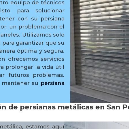
stro equipo de técnicos
isto para solucionar
tener con su persiana
otor, un problema con el
aneles. Utilizamos solo
d para garantizar que su
anera óptima y segura.
én ofrecemos servicios
 prolongar la vida útil
ar futuros problemas.
ra mantener su
persiana
ón de persianas metálicas en San 
metálica, estamos aquí