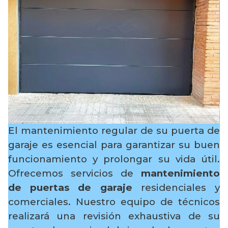
El mantenimiento regular de su puerta de
garaje es esencial para garantizar su buen
funcionamiento y prolongar su vida útil.
Ofrecemos servicios de
mantenimiento
de puertas de garaje
residenciales y
comerciales. Nuestro equipo de técnicos
realizará una revisión exhaustiva de su