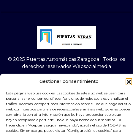
© 2025 Puertas Automáticas Zaragoza | Todos los
derechos reservados Websocialmedia
Gestionar consentimiento
Esta página web usa cookies. Las cookies de este sitio web se usan para
personalizar el contenido, ofrecer funciones de redes sociales y analizar el
×
Contacta por Whassap
tráfico. Además, compartimos información sobre el uso que haga del sitio
web con nuestros partners de redes sociales y análisis web, quienes pueden
combinarla con otra información que les haya proporcionado o que
hayan recopilado a partir del uso que haya hecho de sus servicios. . Al
hacer clic en "Aceptar y seguir navegando", acepta el uso de TODAS las
cookies. Sin embargo, puede visitar "Configuración de cookies" para