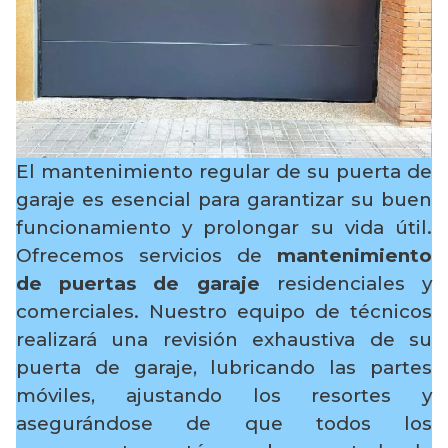
El mantenimiento regular de su puerta de
garaje es esencial para garantizar su buen
funcionamiento y prolongar su vida útil.
Ofrecemos servicios de
mantenimiento
de puertas de garaje
residenciales y
comerciales. Nuestro equipo de técnicos
realizará una revisión exhaustiva de su
puerta de garaje, lubricando las partes
móviles, ajustando los resortes y
asegurándose de que todos los