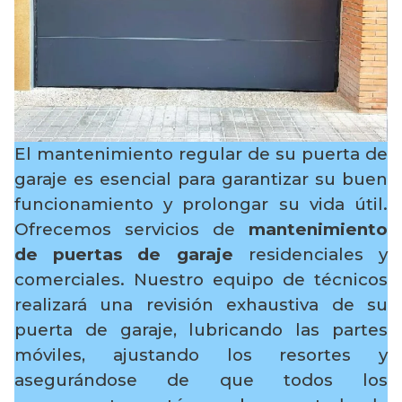
El mantenimiento regular de su puerta de
garaje es esencial para garantizar su buen
funcionamiento y prolongar su vida útil.
Ofrecemos servicios de
mantenimiento
de puertas de garaje
residenciales y
comerciales. Nuestro equipo de técnicos
realizará una revisión exhaustiva de su
puerta de garaje, lubricando las partes
móviles, ajustando los resortes y
asegurándose de que todos los