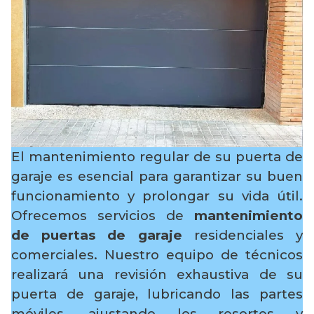
El mantenimiento regular de su puerta de
garaje es esencial para garantizar su buen
funcionamiento y prolongar su vida útil.
Ofrecemos servicios de
mantenimiento
de puertas de garaje
residenciales y
comerciales. Nuestro equipo de técnicos
realizará una revisión exhaustiva de su
puerta de garaje, lubricando las partes
móviles, ajustando los resortes y