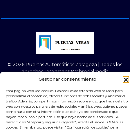
© 2026 Puertas Automáticas Zaragoza | Todos los
derechos reservados Websocialmedia
Gestionar consentimiento
Esta página web usa cookies. Las cookies de este sitio web se usan para
personalizar el contenido, ofrecer funciones de redes sociales y analizar el
tráfico. Además, compartimos información sobre el uso que haga del sitio
web con nuestros partners de redes sociales y análisis web, quienes pueden
combinarla con otra información que les haya proporcionado o que
hayan recopilado a partir del uso que haya hecho de sus servicios. . Al
hacer clic en "Aceptar y seguir navegando", acepta el uso de TODAS las
cookies. Sin embargo, puede visitar "Configuración de cookies" para