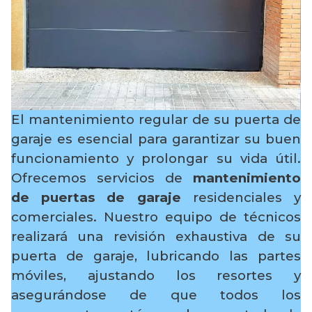
El mantenimiento regular de su puerta de
garaje es esencial para garantizar su buen
funcionamiento y prolongar su vida útil.
Ofrecemos servicios de
mantenimiento
de puertas de garaje
residenciales y
comerciales. Nuestro equipo de técnicos
realizará una revisión exhaustiva de su
puerta de garaje, lubricando las partes
móviles, ajustando los resortes y
asegurándose de que todos los