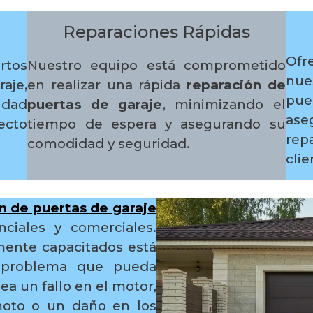
Reparaciones Rápidas
Ofr
rtos
Nuestro equipo está comprometido
nue
aje,
en realizar una rápida
reparación de
pue
idad
puertas de garaje
, minimizando el
as
cto
tiempo de espera y asegurando su
rep
comodidad y seguridad.
clie
n de puertas de garaje
nciales y comerciales.
mente capacitados está
er problema que pueda
ea un fallo en el motor,
moto o un daño en los