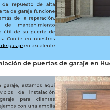
s de repuesto de alta
erta de garaje funcione
más de la reparación,
s de mantenimiento
a útil de su puerta de
as. Confíe en nuestros
 de garaje
en excelente
alación de puertas de garaje en H
e garaje, estamos aquí
icios de instalación
araje para clientes
bajamos con una amplia