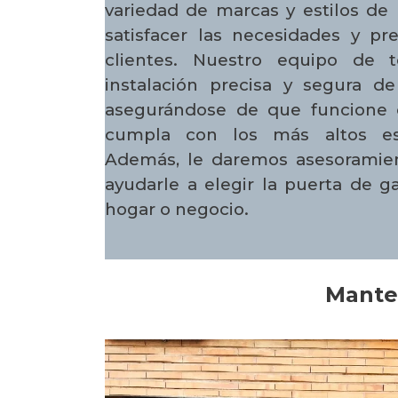
variedad de marcas y estilos de 
satisfacer las necesidades y pr
clientes. Nuestro equipo de t
instalación precisa y segura d
asegurándose de que funcione 
cumpla con los más altos es
Además, le daremos asesoramien
ayudarle a elegir la puerta de g
hogar o negocio.
Mante