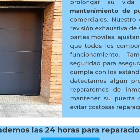
prolongar su vida 
mantenimiento de pu
comerciales. Nuestro 
revisión exhaustiva de 
partes móviles, ajusta
que todos los compo
funcionamiento. Tam
seguridad para asegur
cumpla con los estánda
detectamos algún pro
repararemos de inme
mantener su puerta d
evitar costosas repara
demos las 24 horas para reparaci