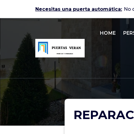
Skip
Necesitas una puerta automática:
to
content
HOME
PER
Puertas automáticas en Zaragoza
REPARAC